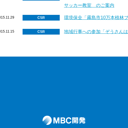
サッカー教室 のご案内
環境保全「霧島市10万本植林
015.11.29
CSR
地域行事への参加「ぞうさんは
015.11.15
CSR