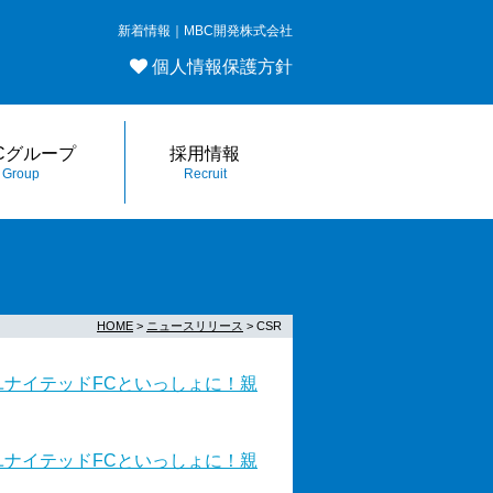
新着情報｜MBC開発株式会社
個人情報保護方針
Cグループ
採用情報
Group
Recruit
HOME
>
ニュースリリース
> CSR
ユナイテッドFCといっしょに！親
ユナイテッドFCといっしょに！親