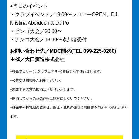
●当日のイベント
・クラブイベント／19:00〜フロアーOPEN、DJ
Kristina Aberdeen & DJ Po
・ビンゴ大会／20:00〜
・ナンコ大会／18:30〜参加者受付
お問い合わせ先／MBC開発(TEL 099-225-0280)
主催／大口酒造株式会社
○桜島フェリー(サクラフェアリー)を貸切って運行致します。
○公共交通機関をご利用ください。
○未成年者の方の飲酒はお断りいたします。
○飲酒してからの車の運転は絶対にしないでください。
○妊娠中や授乳期の飲酒は、胎児・乳児の発育に悪影響を与えるおそれがあり
ます。