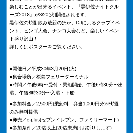
楽しむことが出来るイベント、『黒伊佐ナイトクル
ーズ2018』が3/20(火)開催されます。
黒伊佐の焼酎飲み放題のほか、DJによるクラブイベ
ント、ビンゴ大会、ナンコ大会など、楽しいイベン
ト盛り沢山！
詳しくはポスターをご覧ください。
●開催日／平成30年3月20日(火)
●集合場所／桜島フェリーターミナル
●時間／午後6時〜受付・乗船開始、午後6時30分〜出
港、午後8時30分〜入港・下船
●参加料金／2,500円(乗船料＋弁当1,000円分)※焼酎
のみ無料提供
●券売／e-plus(セブンイレブン、ファミリーマート)
●参加条件／20歳以上(20歳未満はお断りします)