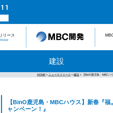
リリース
MB
lease
建設
HOME
>
ニュースリリース
>
建設
> 【BinO鹿児島・MB
【BinO鹿児島・MBCハウス】新春『
ャンペーン！』